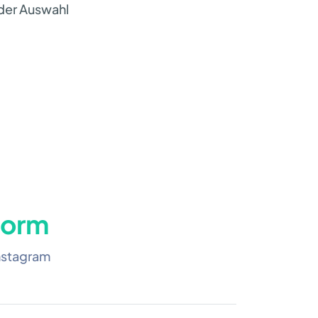
 der Auswahl
form
nstagram