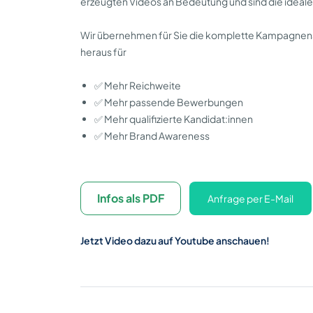
erzeugten Videos an Bedeutung und sind die idea
Wir übernehmen für Sie die komplette Kampagnena
heraus für
✅ Mehr Reichweite
✅ Mehr passende Bewerbungen
✅ Mehr qualifizierte Kandidat:innen
✅ Mehr Brand Awareness
Infos als PDF
Anfrage per E-Mail
Jetzt Video dazu auf Youtube anschauen!