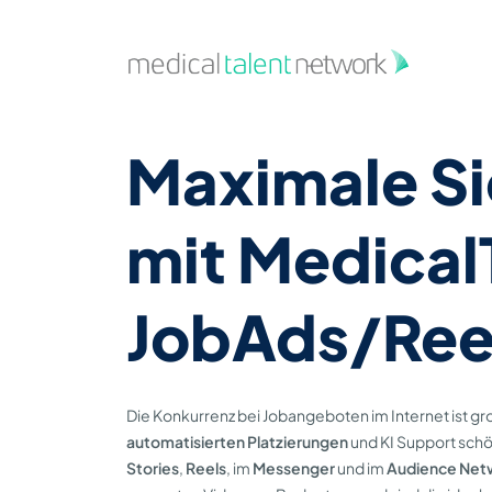
Zum Hauptinhalt springen
Maximale Si
mit Medica
JobAds/Ree
Die Konkurrenz bei Jobangeboten im Internet ist gr
automatisierten Platzierungen
und KI Support schöp
Stories
,
Reels
, im
Messenger
und im
Audience Net