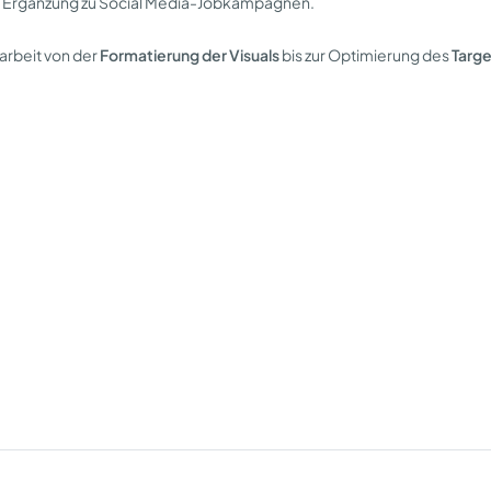
le Ergänzung zu Social Media-Jobkampagnen.
rbeit von der
Formatierung der Visuals
bis zur Optimierung des
Targe