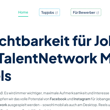
Home
Topjobs
Für Bewerber
chtbarkeit für 
lTalentNetwork 
ls
oß. Es wird immer wichtiger, maximale Aufmerksamkeit und Interesse b
fen wir das volle Potenzial von
Facebook
und
Instagram
für Jobange
work
ausgespielt werden – sowohl mobil als auch am Desktop. Reels u