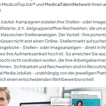
n MedicalTopJob® und
MedicalTalentNetwork
Ihnen 
!
 JobAd-Kampagnen erzielen Ihre Stellen- oder Image
fizierte, d.h. zielgruppenaffine Reichweiten, die um e
i klassischen Stellenanzeigen. Der Vorteil : Ihre potenti
ssen nicht erst einen Online-Stellenmarkt aufsuche
gebote - Stellen- oder Imageanzeigen - direkt in ihr
 wo ihre Aufmerksamkeit hoch ist. So erreichen Sie au
och) nicht verändern wollen, die Ihre Arbeitgeberma
hmen. Sichtbarkeit und Reichweiten sind im Recruiti
ial Media JobAds - unabhängig von der jeweiligen Plat
sich einen entscheidenden Wettbewerbsvorteil!