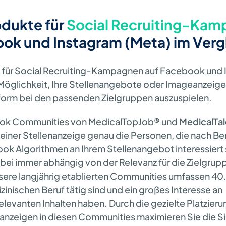
odukte für
Social Recruiting-Ka
ok und Instagram (Meta) im Verg
 für Social Recruiting-Kampagnen auf Facebook und 
 Möglichkeit, Ihre Stellenangebote oder Imageanzeigen
orm bei den passenden Zielgruppen auszuspielen.
ook Communities von MedicalTopJob® und
MedicalTa
t einer Stellenanzeige genau die Personen, die nach 
ok Algorithmen an Ihrem Stellenangebot interessiert 
abei immer abhängig von der Relevanz für die Zielgru
sere langjährig etablierten Communities umfassen 40
zinischen Beruf tätig sind und ein großes Interesse an
evanten Inhalten haben. Durch die gezielte Platzierun
nzeigen in diesen Communities maximieren Sie die Sic