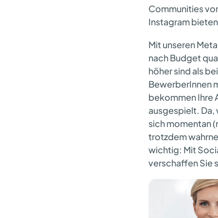
Communities vo
Instagram bieten
Mit unseren Meta
nach Budget quali
höher sind als be
BewerberInnen mü
bekommen Ihre An
ausgespielt. Da,
sich momentan (n
trotzdem wahrne
wichtig: Mit Soc
verschaffen Sie 