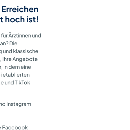
:
Erreichen
 hoch ist!
 für Ärztinnen und
an? Die
g und klassische
, Ihre Angebote
, in dem eine
 etablierten
be und TikTok
und Instagram
ie Facebook-