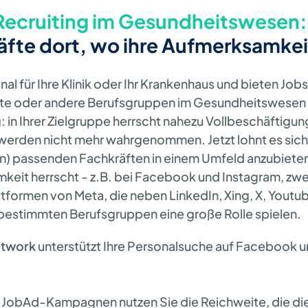
 Recruiting im Gesundheitswesen
äfte dort, wo ihre Aufmerksamkeit
al für Ihre Klinik oder Ihr Krankenhaus und bieten Jobs
äfte oder andere Berufsgruppen im Gesundheitswesen 
 in Ihrer Zielgruppe herrscht nahezu Vollbeschäftigun
werden nicht mehr wahrgenommen. Jetzt lohnt es sich
n) passenden Fachkräften in einem Umfeld anzubieten
eit herrscht - z.B. bei Facebook und Instagram, zwei
ttformen von Meta, die neben LinkedIn, Xing, X, Youtu
 bestimmten Berufsgruppen eine große Rolle spielen.
etwork
unterstützt Ihre Personalsuche auf Facebook 
a JobAd-Kampagnen nutzen Sie die Reichweite, die d