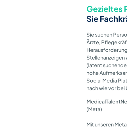
Gezieltes
Sie Fachkr
Sie suchen Person
Ärzte, Pflegekr
Herausforderung:
Stellenanzeigen 
(latent suchende
hohe Aufmerksamk
Social Media Pla
nach wie vor bei
MedicalTalentN
(Meta)
Mit unseren Met