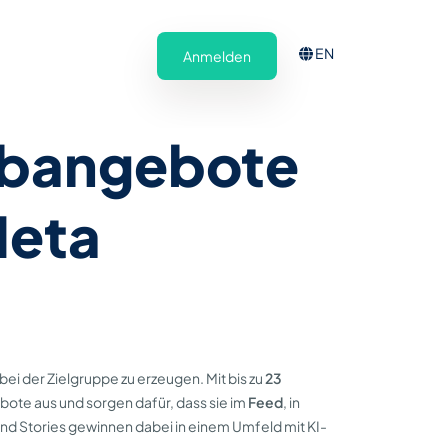
EN
Anmelden
Jobangebote
Meta
ei der Zielgruppe zu erzeugen. Mit bis zu
23
bote aus und sorgen dafür, dass sie im
Feed
, in
nd Stories gewinnen dabei in einem Umfeld mit KI-