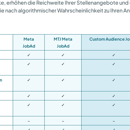
, erhöhen die Reichweite Ihrer Stellenangebote und 
ie nach algorithmischer Wahrscheinlichkeit zu Ihren 
Meta
MTJ Meta
Custom Audience J
JobAd
JobAd
✓
✓
✓
✓
✓
✓
n
✓
✓
✓
✓
✓
✓
✓
✓
✓
-
-
-
✓
✓
✓