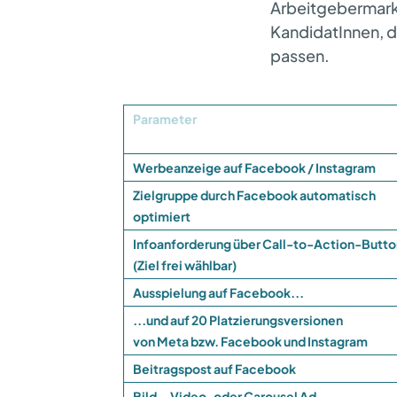
Arbeitgebermarke
KandidatInnen, d
passen.
Parameter
Werbeanzeige auf Facebook / Instagram
Zielgruppe durch Facebook automatisch
optimiert
Infoanforderung über Call-to-Action-­Butto
(Ziel frei wählbar)
Ausspielung auf Facebook...
...und auf 20 Platzierungsversionen
von Meta bzw. Facebook und Instagram
Beitragspost auf Facebook
Bild-, Video-oder Carousel Ad