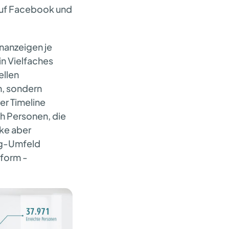
auf Facebook und
nanzeigen je
in Vielfaches
ellen
n, sondern
er Timeline
ch Personen, die
rke aber
ng-Umfeld
tform -