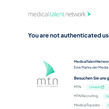
Zum Hauptinhalt springen
You are not authenticated us
MedicalTalentNetwor
Eine Marke der Media
Besuchen Sie uns g
MTN
Linkedin
MTN Recruiting
F
MedicalTopJobs