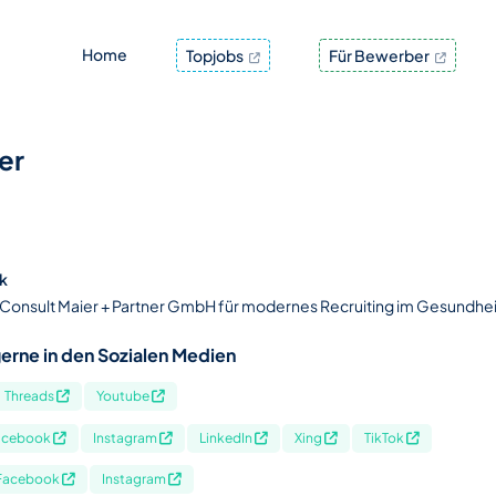
Home
Topjobs
Für Bewerber
er
k
 Consult Maier + Partner GmbH für modernes Recruiting im Gesundhe
erne in den Sozialen Medien
Threads
Youtube
acebook
Instagram
LinkedIn
Xing
TikTok
Facebook
Instagram